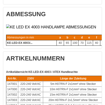
ABMESSUNG
Abmessungen in mm
a
b
c
d
e
f
g
KE-LED-EX 4003/...
40
65
100
70
115
40
4
ARTIKELNUMMERN
Artikelübersicht KE-LED-EX 4003 / ATEX Handleuchte
Art-Nr.
230V
Länge der Zuleitung
147001
220-240 Volt AC
5m H07RN-F 2x1mm² ohne Stecker
147000
220-240 Volt AC
10m H07RN-F 2x1mm² ohne Stecker
147002
220-240 Volt AC
15m H07RN-F 2x1mm² ohne Stecker
147003
220-240 Volt AC
20m H07RN-F 2x1,5mm² ohne Stecker