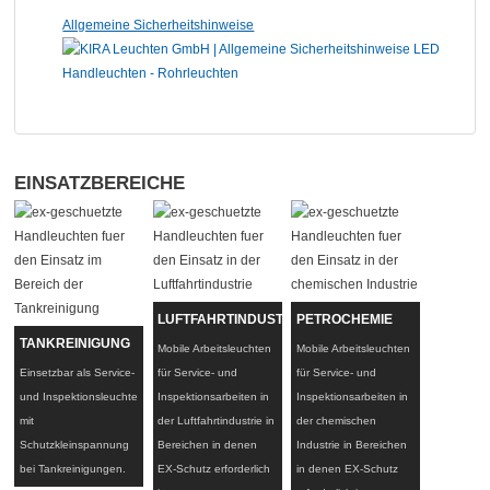
Allgemeine Sicherheitshinweise
EINSATZBEREICHE
LUFTFAHRTINDUSTRIE
PETROCHEMIE
TANKREINIGUNG
Mobile Arbeitsleuchten
Mobile Arbeitsleuchten
Einsetzbar als Service-
für Service- und
für Service- und
und Inspektionsleuchte
Inspektionsarbeiten in
Inspektionsarbeiten in
mit
der Luftfahrtindustrie in
der chemischen
Schutzkleinspannung
Bereichen in denen
Industrie in Bereichen
bei Tankreinigungen.
EX-Schutz erforderlich
in denen EX-Schutz