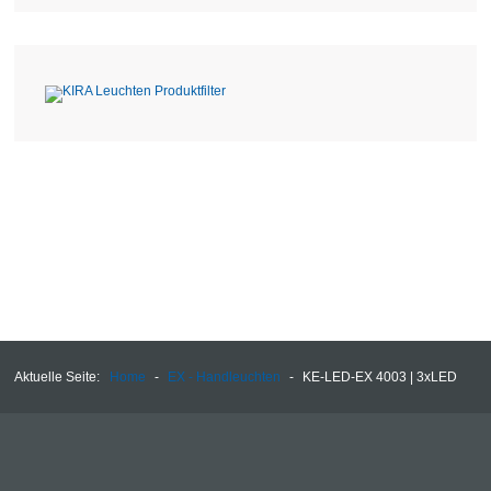
Aktuelle Seite:
Home
-
EX - Handleuchten
-
KE-LED-EX 4003 | 3xLED