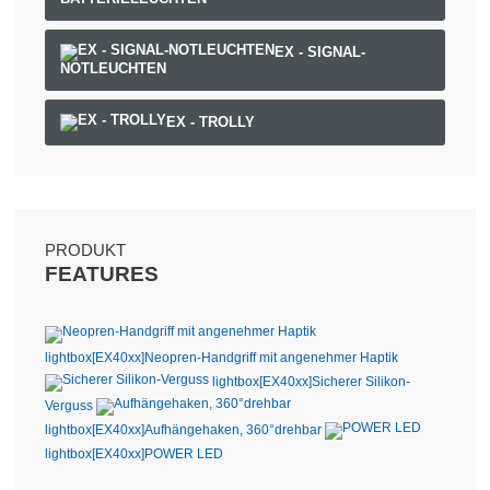
EX - SIGNAL-
NOTLEUCHTEN
EX - TROLLY
PRODUKT
FEATURES
lightbox[EX40xx]
Neopren-Handgriff mit angenehmer Haptik
lightbox[EX40xx]
Sicherer Silikon-
Verguss
lightbox[EX40xx]
Aufhängehaken, 360°drehbar
lightbox[EX40xx]
POWER LED