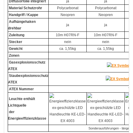
Diffusorfolie integriert
ja
ja
Material Schutzrohr
Polycarbonat
Polycarbonat
Handgriff / Kappe
Neopren
Neopren
Aufhängehaken
ja
ja
drehbar
Zuleitung
10m H07RN-F
10m H07RN-F
Stecker
nein
nein
Gewicht
ca. 1,55kg
ca. 1,55kg
Zonen
Gasexplosionsschutz
ATEX
Staubexplosionsschutz
I
ATEX
ATEX Nummer
TÜ
Leuchte enthält
Lichtquelle
der
Energieeffizienzklasse
Sonderausführungen - längere Z