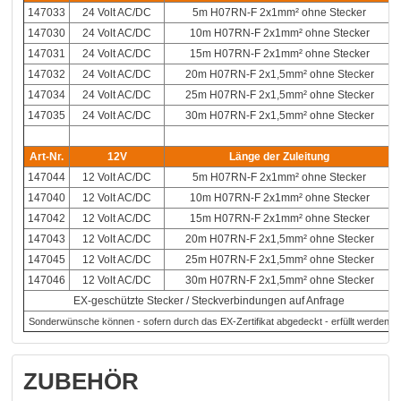
147033
24 Volt AC/DC
5m H07RN-F 2x1mm² ohne Stecker
147030
24 Volt AC/DC
10m H07RN-F 2x1mm² ohne Stecker
147031
24 Volt AC/DC
15m H07RN-F 2x1mm² ohne Stecker
147032
24 Volt AC/DC
20m H07RN-F 2x1,5mm² ohne Stecker
147034
24 Volt AC/DC
25m H07RN-F 2x1,5mm² ohne Stecker
147035
24 Volt AC/DC
30m H07RN-F 2x1,5mm² ohne Stecker
Art-Nr.
12V
Länge der Zuleitung
147044
12 Volt AC/DC
5m H07RN-F 2x1mm² ohne Stecker
147040
12 Volt AC/DC
10m H07RN-F 2x1mm² ohne Stecker
147042
12 Volt AC/DC
15m H07RN-F 2x1mm² ohne Stecker
147043
12 Volt AC/DC
20m H07RN-F 2x1,5mm² ohne Stecker
147045
12 Volt AC/DC
25m H07RN-F 2x1,5mm² ohne Stecker
147046
12 Volt AC/DC
30m H07RN-F 2x1,5mm² ohne Stecker
EX-geschützte Stecker / Steckverbindungen auf Anfrage
Sonderwünsche können - sofern durch das EX-Zertifikat abgedeckt - erfüllt werden
ZUBEHÖR