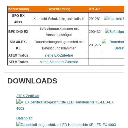
Bezeichnung
Beschreibung
Art.-Nr.
SFO-EX
Klarsicht-Schutzfolie, antistatisch
291281
40xx
Befestigungsklammer mit
BFK D40 EX
290432
Verschlussbügel
KM 40-EX-
Dauerhaftmagnet, gummiert mit
291275
KL
Befestigungsklammer
ATEX Trafos
siehe EX-Zubehör
SELV Trafos
siehe Standard-Zubehör
DOWNLOADS
ATEX-Zertifikat
Datenblatt