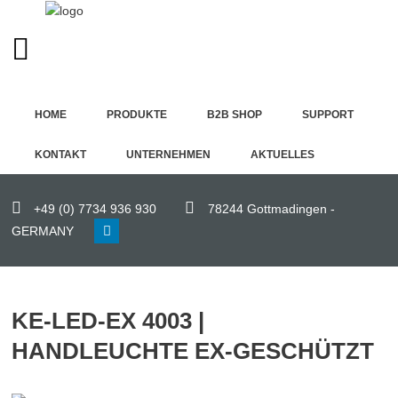
GERMAN (DE)
Home
HOME
PRODUKTE
B2B SHOP
SUPPORT
Produkte
KONTAKT
UNTERNEHMEN
AKTUELLES
B2B
Shop
+49 (0) 7734 936 930
78244 Gottmadingen -
GERMANY
Support
Kontakt
KE-LED-EX 4003 |
Unternehmen
HANDLEUCHTE EX-GESCHÜTZT
Aktuelles