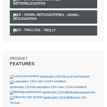
BATTERIELEUCHTEN
EX - SIGNAL-
NOTLEUCHTEN
EX - TROLLY
PRODUKT
FEATURES
lightbox[HL12EXA]
Leicht und handlich
lightbox[HL12EXA]
Ladestation 230V oder 12/24V erhältlich
lightbox[HL12EXA]
Befestigungsklammer
lightbox[HL12EXA]
Effiziente LED
Technik