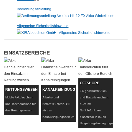
Bedienungsanleitung
Allgemeine Sicherheitshinweise
EINSATZBEREICHE
OFFSHORE
RETTUNGSWESEN
KANALREINIGUNG
EX-geschützte Akku-
Mobile Akkuleuchten
Arbeits- und
und Batterieleuchten,
und Taschenlampe für
Notlichtleuchten, z.B.
auch mit
das Rettungswesen
für den
Notlichtfunktion,
Kanalreinigungsbereich
einsetzbar in rauen
Umgebungsbedingungen.