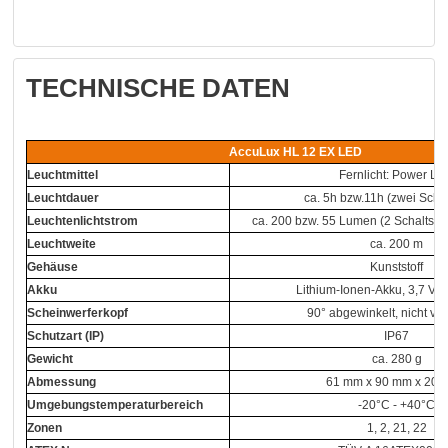
TECHNISCHE DATEN
AccuLux HL 12 EX LED
Leuchtmittel
Fernlicht: Power L
Leuchtdauer
ca. 5h bzw.11h (zwei Schal
Leuchtenlichtstrom
ca. 200 bzw. 55 Lumen (2 Schaltstu
Leuchtweite
ca. 200 m
Gehäuse
Kunststoff
Akku
Lithium-Ionen-Akku, 3,7 V,
Scheinwerferkopf
90° abgewinkelt, nicht ver
Schutzart (IP)
IP67
Gewicht
ca. 280 g
Abmessung
61 mm x 90 mm x 20
Umgebungstemperaturbereich
-20°C - +40°C
Zonen
1, 2, 21, 22