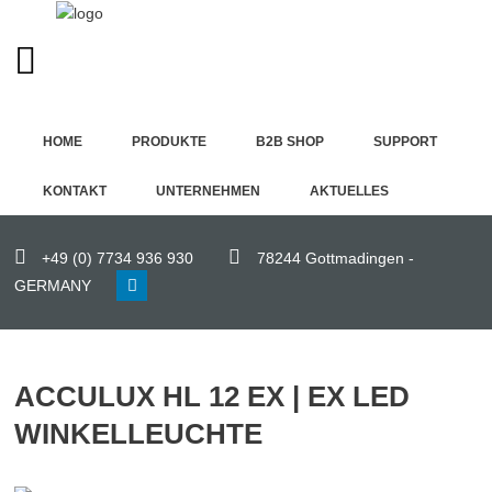
GERMAN (DE)
Home
HOME
PRODUKTE
B2B SHOP
SUPPORT
Produkte
KONTAKT
UNTERNEHMEN
AKTUELLES
B2B
Shop
+49 (0) 7734 936 930
78244 Gottmadingen -
GERMANY
Support
Kontakt
ACCULUX HL 12 EX | EX LED
Unternehmen
WINKELLEUCHTE
Aktuelles