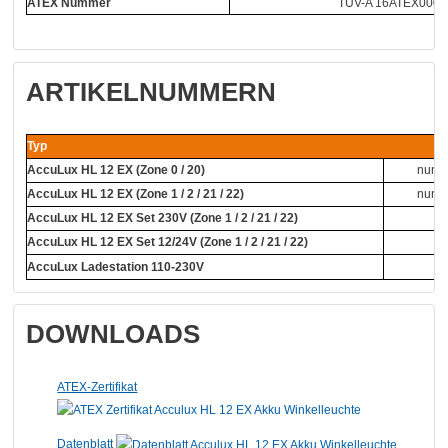
ATEX Nummer
TÜV-A 16ATEX000
ARTIKELNUMMERN
Typ
AccuLux HL 12 EX (Zone 0 / 20)
nur L
AccuLux HL 12 EX (Zone 1 / 2 / 21 / 22)
nur L
AccuLux HL 12 EX Set 230V (Zone 1 / 2 / 21 / 22)
AccuLux HL 12 EX Set 12/24V (Zone 1 / 2 / 21 / 22)
AccuLux Ladestation 110-230V
DOWNLOADS
ATEX-Zertifikat
Datenblatt