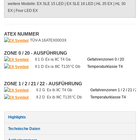
weitere Modelle:
EX SLE 15 LED
|
EX SLE 16 LED
|
HL 35 EX
|
HL 30
EX
|
Four LED EX
ATEX NUMMER
TÜV-A 16ATEX0003X
ZONE 0 / 20 - AUSFÜHRUNG
II 1 G
Ex ia IIC T4 Ga
Gefahrenzonen 0 / 20
II 1 D
Ex ia IIIC T135°C Db
Temperaturklasse T4
ZONE 1 / 2 / 21 / 22 - AUSFÜHRUNG
II 2 G
Ex ib IIC T4 Gb
Gefahrenzonen 1 / 2 / 21 / 22
II 2 D
Ex ib IIIC T135°C Db
Temperaturklasse T4
Highlights
Technische Daten