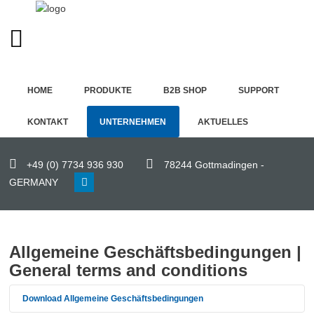
GERMAN (DE)
Home
HOME
PRODUKTE
B2B SHOP
SUPPORT
Produkte
KONTAKT
UNTERNEHMEN
AKTUELLES
B2B
Shop
+49 (0) 7734 936 930
78244 Gottmadingen -
GERMANY
Support
Kontakt
Allgemeine Geschäftsbedingungen |
Unternehmen
General terms and conditions
Aktuelles
Download Allgemeine Geschäftsbedingungen