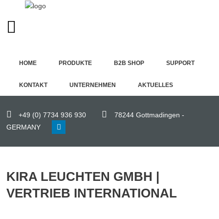
GERMAN (DE)
Home
HOME
PRODUKTE
B2B SHOP
SUPPORT
Produkte
KONTAKT
UNTERNEHMEN
AKTUELLES
B2B
Shop
+49 (0) 7734 936 930
78244 Gottmadingen -
GERMANY
Support
Kontakt
KIRA LEUCHTEN GMBH |
Unternehmen
VERTRIEB INTERNATIONAL
Aktuelles