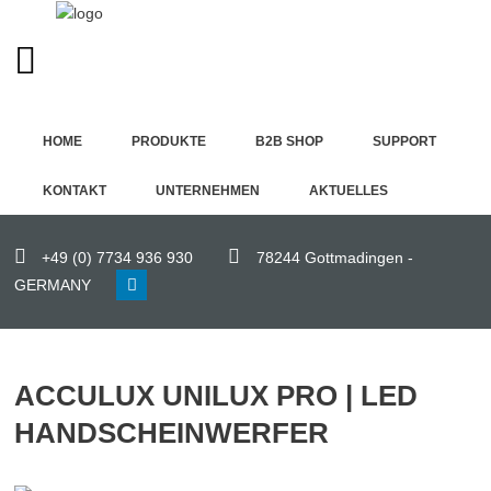
GERMAN (DE)
Home
HOME
PRODUKTE
B2B SHOP
SUPPORT
Produkte
KONTAKT
UNTERNEHMEN
AKTUELLES
B2B
Shop
+49 (0) 7734 936 930
78244 Gottmadingen -
GERMANY
Support
Kontakt
ACCULUX UNILUX PRO | LED
Unternehmen
HANDSCHEINWERFER
Aktuelles