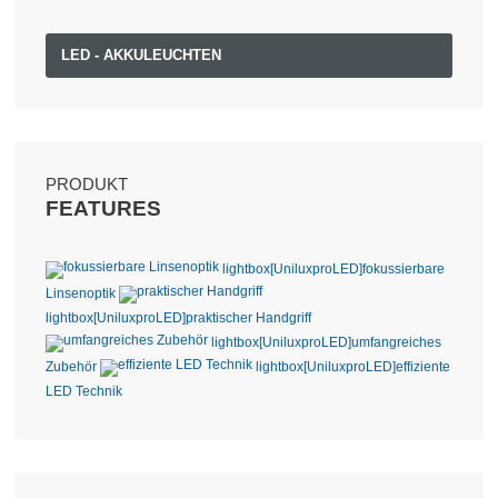
LED - AKKULEUCHTEN
PRODUKT
FEATURES
lightbox[UniluxproLED]
fokussierbare
Linsenoptik
lightbox[UniluxproLED]
praktischer Handgriff
lightbox[UniluxproLED]
umfangreiches
Zubehör
lightbox[UniluxproLED]
effiziente
LED Technik