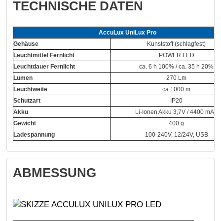
TECHNISCHE DATEN
AccuLux UniLux Pro
Gehäuse
Kunststoff (schlagfest)
Leuchtmittel Fernlicht
POWER LED
Leuchtdauer Fernlicht
ca. 6 h 100% / ca. 35 h 20%
Lumen
270 Lm
Leuchtweite
ca.1000 m
Schutzart
IP20
Akku
Li-Ionen Akku 3,7V / 4400 mAh
Gewicht
400 g
Ladespannung
100-240V, 12/24V, USB
ABMESSUNG