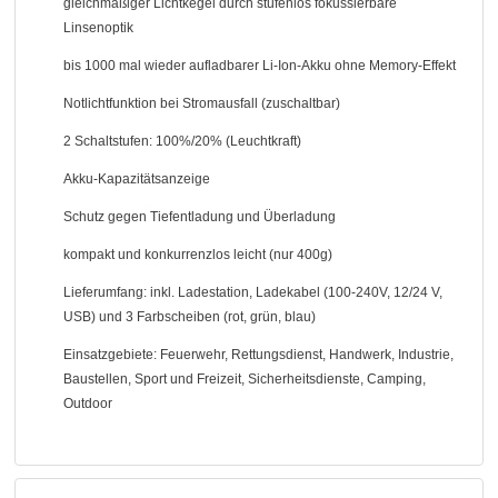
gleichmäßiger Lichtkegel durch stufenlos fokussierbare
Linsenoptik
bis 1000 mal wieder aufladbarer Li-Ion-Akku ohne Memory-Effekt
Notlichtfunktion bei Stromausfall (zuschaltbar)
2 Schaltstufen: 100%/20% (Leuchtkraft)
Akku-Kapazitätsanzeige
Schutz gegen Tiefentladung und Überladung
kompakt und konkurrenzlos leicht (nur 400g)
Lieferumfang: inkl. Ladestation, Ladekabel (100-240V, 12/24 V,
USB) und 3 Farbscheiben (rot, grün, blau)
Einsatzgebiete: Feuerwehr, Rettungsdienst, Handwerk, Industrie,
Baustellen, Sport und Freizeit, Sicherheitsdienste, Camping,
Outdoor