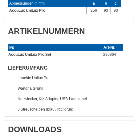
Abmessungen in mm
a
b
c
AccuLux UniLux Pro
256
93
93
ARTIKELNUMMERN
Typ
Art-Nr.
AccuLux UniLux Pro Set
290864
LIEFERUMFANG
Leuchte Unilux Pro
Wandhalterung
Netzstecker, Kfz-Adapter, USB-Ladekabel
3 Streuscheiben (blau / rot / grün)
DOWNLOADS