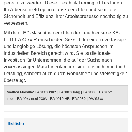
gerecht zu werden. Diese Flexibilität ermöglicht es Ihnen,
Ihr Arbeitsumfeld optimal auszuleuchten und somit die
Sicherheit und Effizienz Ihrer Arbeitsprozesse nachhaltig zu
verbessern.
Mit den LED-Maschinenleuchten der Leuchtenserie KE-
LED-EA 40xx-P entscheiden Sie sich für eine zuverlässige
und langlebige Lösung, die höchsten Ansprüchen im
industriellen Bereich gerecht wird. Sie ist die ideale
Investition für Unternehmen, die auf der Suche nach
zuverlässingen Maschinenlampen sind, die nicht nur durch
Leistung, sondern auch durch Robustheit und Vielseitigkeit
überzeugt.
weitere Modelle:
EA 3003 kurz
|
EA 3003 lang
|
EA 3006
|
EA 30xx
mod
|
EA 40xx mod 230V
|
EA 4010 HB
|
EA 5030
|
DW 63xx
Highlights