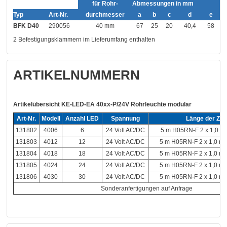
für Rohr-
Abmessungen in mm
Typ
Art-Nr.
durchmesser
a
b
c
d
e
BFK D40
290056
40 mm
67
25
20
40,4
58
2 Befestigungsklammern im Lieferumfang enthalten
ARTIKELNUMMERN
Artikelübersicht KE-LED-EA 40xx-P/24V Rohrleuchte modular
Art-Nr.
Modell
Anzahl LED
Spannung
Länge der Zul
131802
4006
6
24 Volt AC/DC
5 m H05RN-F 2 x 1,0 m
131803
4012
12
24 Volt AC/DC
5 m H05RN-F 2 x 1,0 mm
131804
4018
18
24 Volt AC/DC
5 m H05RN-F 2 x 1,0 mm
131805
4024
24
24 Volt AC/DC
5 m H05RN-F 2 x 1,0 mm
131806
4030
30
24 Volt AC/DC
5 m H05RN-F 2 x 1,0 mm
Sonderanfertigungen auf Anfrage