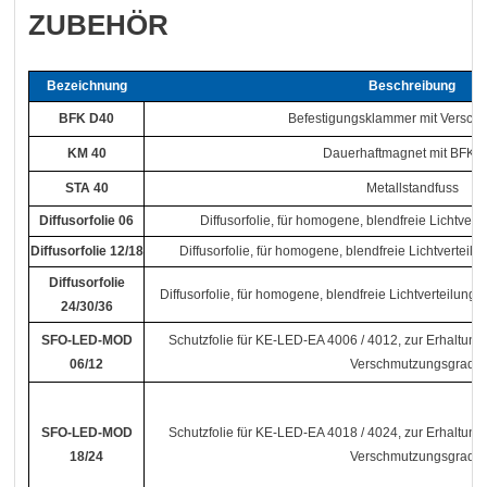
ZUBEHÖR
Bezeichnung
Beschreibung
BFK D40
Befestigungsklammer mit Verschl
KM 40
Dauerhaftmagnet mit BFK 
STA 40
Metallstandfuss
Diffusorfolie 06
Diffusorfolie, für homogene, blendfreie Lichtvert
Diffusorfolie 12/18
Diffusorfolie, für homogene, blendfreie Lichtverteil
Diffusorfolie
Diffusorfolie, für homogene, blendfreie Lichtverteilung,
24/30/36
SFO-LED-MOD
Schutzfolie für KE-LED-EA 4006 / 4012, zur Erhaltun
06/12
Verschmutzungsgrad
SFO-LED-MOD
Schutzfolie für KE-LED-EA 4018 / 4024, zur Erhaltun
18/24
Verschmutzungsgrad