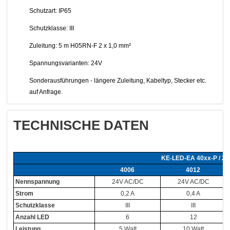
Schutzart: IP65
Schutzklasse: III
Zuleitung: 5 m H05RN-F 2 x 1,0 mm²
Spannungsvarianten: 24V
Sonderausführungen - längere Zuleitung, Kabeltyp, Stecker etc.
auf Anfrage.
TECHNISCHE DATEN
KE-LED-EA 40xx-P / 24
4006
4012
Nennspannung
24V AC/DC
24V AC/DC
Strom
0,2 A
0,4 A
Schutzklasse
III
III
Anzahl LED
6
12
Leistung
5 Watt
10 Watt