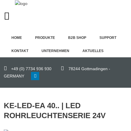
GERMAN (DE)
Home
HOME
PRODUKTE
B2B SHOP
SUPPORT
Produkte
KONTAKT
UNTERNEHMEN
AKTUELLES
B2B
Shop
+49 (0) 7734 936 930
78244 Gottmadingen -
GERMANY
Support
Kontakt
KE-LED-EA 40.. | LED
Unternehmen
ROHRLEUCHTENSERIE 24V
Aktuelles