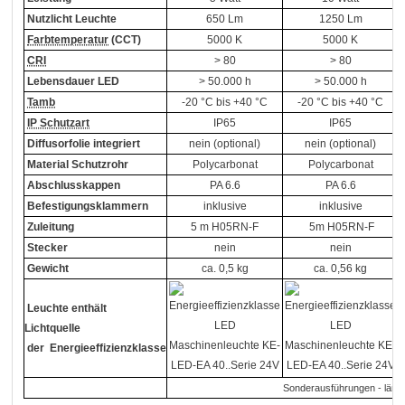
Nutzlicht Leuchte
650 Lm
1250 Lm
Farbtemperatur
(CCT)
5000 K
5000 K
CRI
> 80
> 80
Lebensdauer LED
> 50.000 h
> 50.000 h
Tamb
-20 °C bis +40 °C
-20 °C bis +40 °C
IP Schutzart
IP65
IP65
Diffusorfolie integriert
nein (optional)
nein (optional)
Material Schutzrohr
Polycarbonat
Polycarbonat
Abschlusskappen
PA 6.6
PA 6.6
Befestigungsklammern
inklusive
inklusive
Zuleitung
5 m H05RN-F
5m H05RN-F
Stecker
nein
nein
Gewicht
ca. 0,5 kg
ca. 0,56 kg
Leuchte enthält
Lichtquelle
der Energieeffizienzklasse
Sonderausführungen - länger