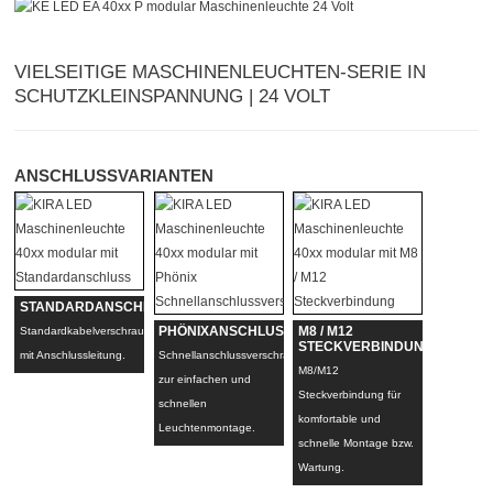
VIELSEITIGE MASCHINENLEUCHTEN-SERIE IN
SCHUTZKLEINSPANNUNG | 24 VOLT
ANSCHLUSSVARIANTEN
STANDARDANSCHLUSS
Standardkabelverschraubung
PHÖNIXANSCHLUSS
M8 / M12
STECKVERBINDUNG
mit Anschlussleitung.
Schnellanschlussverschraubung
M8/M12
zur einfachen und
Steckverbindung für
schnellen
komfortable und
Leuchtenmontage.
schnelle Montage bzw.
Wartung.