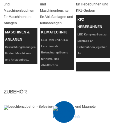
KFZ
HEBEBÜHNEN
MASCHINEN &
KLIMATECHNIK
LED Komplett-Sets.zur
ANLAGEN
LED Rohr-und ATEX
Montage an
Leuchten als
Beleuchtungslösungen
Hebebühnen jeglicher
Beleuchtungslösung
für den Maschinen-
Art.
für Klima- und
und Anlagenbau..
Ablufttechnik.
ZUBEHÖR