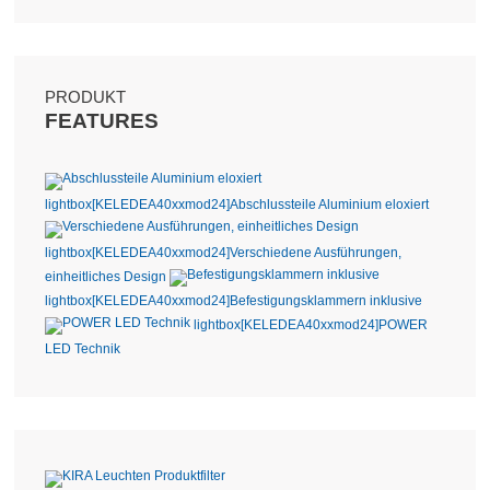
PRODUKT
FEATURES
lightbox[KELEDEA40xxmod24]
Abschlussteile Aluminium eloxiert
lightbox[KELEDEA40xxmod24]
Verschiedene Ausführungen,
einheitliches Design
lightbox[KELEDEA40xxmod24]
Befestigungsklammern inklusive
lightbox[KELEDEA40xxmod24]
POWER
LED Technik