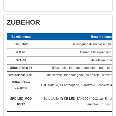
ZUBEHÖR
Bezeichnung
Beschreibung
BFK D40
Befestigungsklammer mit Versc
KM 40
Dauerhaftmagnet mit BF
STA 40
Metallstandfuss
Diffusorfolie 06
Diffusorfolie, für homogene, blendfreie Lichtv
Diffusorfolie 12/18
Diffusorfolie, für homogene, blendfreie Lichtverte
Diffusorfolie
Diffusorfolie, für homogene, blendfreie Lichtverteilu
24/30/36
SFO-LED-MOD
Schutzfolie für KE-LED-EA 4006 / 4012, zur Erhalt
06/12
Verschmutzungsgra