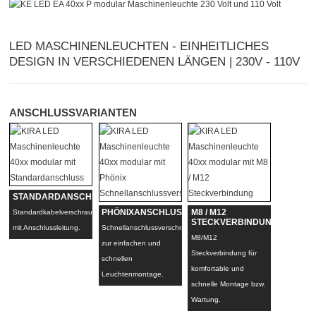
LED MASCHINENLEUCHTEN - EINHEITLICHES
DESIGN IN VERSCHIEDENEN LÄNGEN | 230V - 110V
ANSCHLUSSVARIANTEN
STANDARDANSCHLUSS
Standardkabelverschraubung
PHÖNIXANSCHLUSS
M8 / M12
STECKVERBINDUNG
mit Anschlussleitung.
Schnellanschlussverschraubung
M8/M12
zur einfachen und
Steckverbindung für
schnellen
komfortable und
Leuchtenmontage.
schnelle Montage bzw.
Wartung.