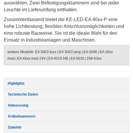
auswählen.
Zwei Befestigungsklammern sind bei jeder
Leuchte im Lieferumfang enthalten.
Zusammenfassend bietet die KE-LED-EA 40xx-P eine
hohe Lichtleistung, flexiblen Anschlussmöglichkeiten und
eine robuste Bauweise. Sie ist die ideale Wahl für den
Einsatz in Industrieanlagen und Maschinen.
weitere Modelle:
EA 3003 kurz
|
EA 3003 lang
|
EA 3006
|
EA 30xx
mod
|
EA 40xx mod 24V
|
EA 4010 HB
|
EA 5030
|
DW 63xx
Highlights
Technische Daten
Abmessung
Artikelnummern
Zubehör