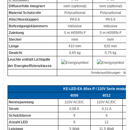
Diffusorfolie integriert
nein (optional)
nein (optional)
Material Schutzrohr
Polycarbonat
Polycarbonat
Abschlusskappen
PA 6.6
PA 6.6
Befestigungsklammern
inklusive
inklusive
Zuleitung
5 m H05RN-F
5 m H05RN-F
Stecker
nein
nein
Länge
410 mm
620 mm
Gewicht
0,65 kg
0,75 kg
Leuchte enthält Lichtqulle
der Energieeffizienzklasse
Sonderausführungen - länger
KE-LED-EA 40xx-P / 110V Serie modular
4006
4012
Nennspannung
110V AC/DC
110V AC/DC
Strom
0,06 A
0,11 A
Schutzklasse
II
II
Anzahl LED
6
12
Leistung
5 Watt
11,5 Watt