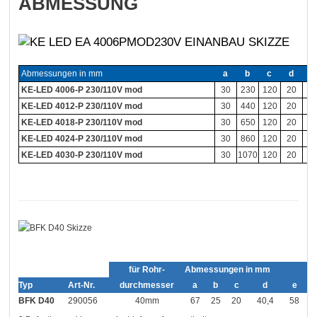
ABMESSUNG
Abmessungen in mm
a
b
c
d
e
KE-LED 4006-P 230/110V mod
30
230
120
20
4
KE-LED 4012-P 230/110V mod
30
440
120
20
4
KE-LED 4018-P 230/110V mod
30
650
120
20
4
KE-LED 4024-P 230/110V mod
30
860
120
20
4
KE-LED 4030-P 230/110V mod
30
1070
120
20
4
für Rohr-
Abmessungen in mm
Typ
Art-Nr.
durchmesser
a
b
c
d
e
BFK D40
290056
40mm
67
25
20
40,4
58