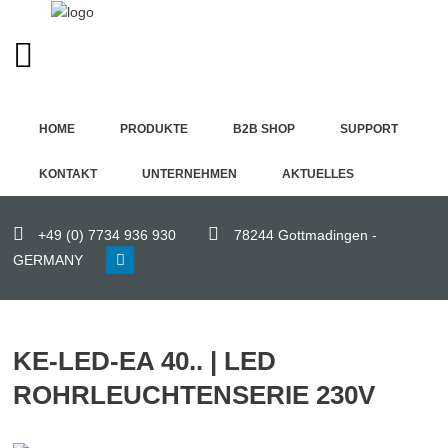
GERMAN (DE)
Home
HOME
PRODUKTE
B2B SHOP
SUPPORT
Produkte
KONTAKT
UNTERNEHMEN
AKTUELLES
B2B
Shop
+49 (0) 7734 936 930
78244 Gottmadingen -
GERMANY
Support
Kontakt
KE-LED-EA 40.. | LED
Unternehmen
ROHRLEUCHTENSERIE 230V
Aktuelles