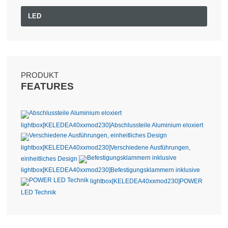
LED
PRODUKT
FEATURES
lightbox[KELEDEA40xxmod230]
Abschlussteile Aluminium eloxiert
lightbox[KELEDEA40xxmod230]
Verschiedene Ausführungen,
einheitliches Design
lightbox[KELEDEA40xxmod230]
Befestigungsklammern inklusive
lightbox[KELEDEA40xxmod230]
POWER
LED Technik