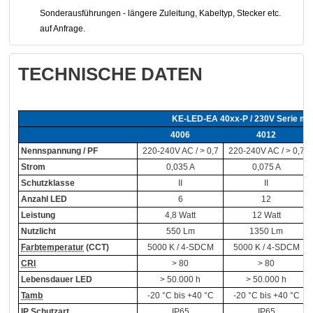
Sonderausführungen - längere Zuleitung, Kabeltyp, Stecker etc.
auf Anfrage.
TECHNISCHE DATEN
KE-LED-EA 40xx-P / 230V Serie mod
4006
4012
Nennspannung / PF
220-240V AC / > 0,7
220-240V AC / > 0,7
Strom
0,035 A
0,075 A
Schutzklasse
II
II
Anzahl LED
6
12
Leistung
4,8 Watt
12 Watt
Nutzlicht
550 Lm
1350 Lm
Farbtemperatur
(CCT)
5000 K / 4-SDCM
5000 K / 4-SDCM
CRI
> 80
> 80
Lebensdauer LED
> 50.000 h
> 50.000 h
Tamb
-20 °C bis +40 °C
-20 °C bis +40 °C
IP Schutzart
IP65
IP65