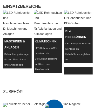
EINSATZBEREICHE
KFZ
HEBEBÜHNEN
MASCHINEN &
KLIMATECHNIK
LED Komplett-Sets.zur
ANLAGEN
LED Rohr-und ATEX
Montage an
Leuchten als
Beleuchtungslösungen
Hebebühnen jeglicher
Beleuchtungslösung
für den Maschinen-
Art.
für Klima- und
und Anlagenbau..
Ablufttechnik.
ZUBEHÖR