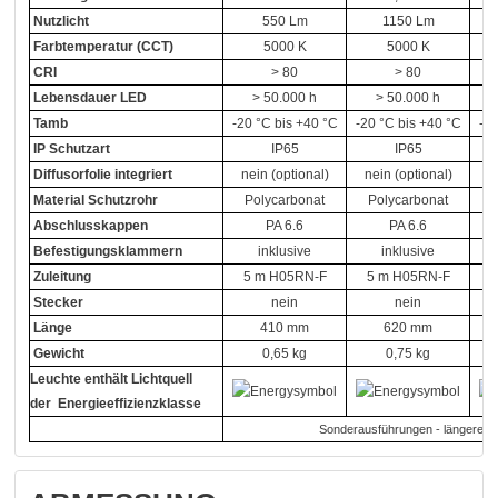
Nutzlicht
550 Lm
1150 Lm
Farbtemperatur (CCT)
5000 K
5000 K
CRI
> 80
> 80
Lebensdauer LED
> 50.000 h
> 50.000 h
Tamb
-20 °C bis +40 °C
-20 °C bis +40 °C
-20
IP Schutzart
IP65
IP65
Diffusorfolie integriert
nein (optional)
nein (optional)
n
Material Schutzrohr
Polycarbonat
Polycarbonat
Abschlusskappen
PA 6.6
PA 6.6
Befestigungsklammern
inklusive
inklusive
Zuleitung
5 m H05RN-F
5 m H05RN-F
5
Stecker
nein
nein
Länge
410 mm
620 mm
Gewicht
0,65 kg
0,75 kg
Leuchte enthält Lichtquell
der Energieeffizienzklasse
Sonderausführungen - längere Zule