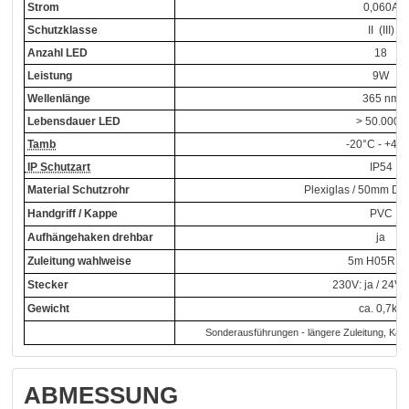
Strom
0,060A
Schutzklasse
II (III)
Anzahl LED
18
Leistung
9W
Wellenlänge
365 nm
Lebensdauer LED
> 50.000h
Tamb
-20°C - +40
IP Schutzart
IP54
Material Schutzrohr
Plexiglas / 50mm Du
Handgriff / Kappe
PVC
Aufhängehaken drehbar
ja
Zuleitung wahlweise
5m H05RN-
Stecker
230V: ja / 24V:
Gewicht
ca. 0,7kg
Sonderausführungen - längere Zuleitung, Kabel
ABMESSUNG