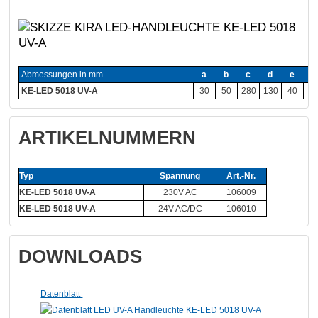
Abmessungen in mm
a
b
c
d
e
f
KE-LED 5018 UV-A
30
50
280
130
40
7
ARTIKELNUMMERN
Typ
Spannung
Art.-Nr.
KE-LED 5018 UV-A
230V AC
106009
KE-LED 5018 UV-A
24V AC/DC
106010
DOWNLOADS
Datenblatt