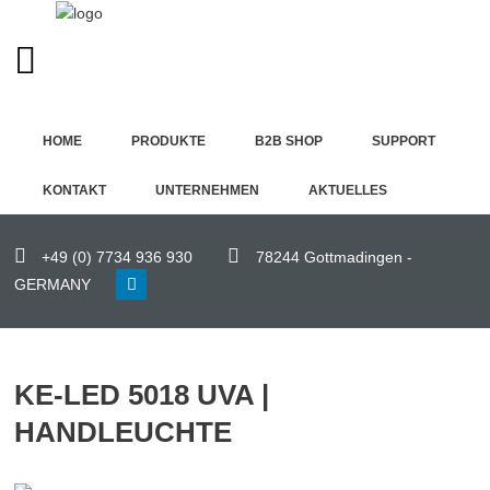
GERMAN (DE)
Home
HOME
PRODUKTE
B2B SHOP
SUPPORT
Produkte
KONTAKT
UNTERNEHMEN
AKTUELLES
B2B
Shop
+49 (0) 7734 936 930
78244 Gottmadingen -
GERMANY
Support
Kontakt
KE-LED 5018 UVA |
Unternehmen
HANDLEUCHTE
Aktuelles