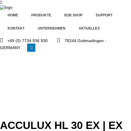
GERMAN (DE)
HOME
PRODUKTE
B2B SHOP
SUPPORT
KONTAKT
UNTERNEHMEN
AKTUELLES
Home
+49 (0) 7734 936 930
78244 Gottmadingen -
GERMANY
Produkte
B2B
Shop
Support
Kontakt
Unternehmen
Aktuelles
ACCULUX HL 30 EX | EX