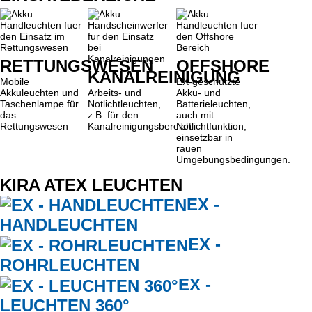
RETTUNGSWESEN
OFFSHORE
KANALREINIGUNG
Mobile
EX-geschützte
Akkuleuchten und
Arbeits- und
Akku- und
Taschenlampe für
Notlichtleuchten,
Batterieleuchten,
das
z.B. für den
auch mit
Rettungswesen
Kanalreinigungsbereich
Notlichtfunktion,
einsetzbar in
rauen
Umgebungsbedingungen.
KIRA
ATEX LEUCHTEN
EX -
HANDLEUCHTEN
EX -
ROHRLEUCHTEN
EX -
LEUCHTEN 360°