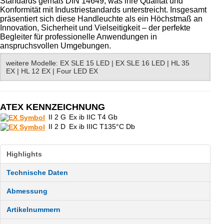
Standards gemäß DIN 14649, was ihre Qualität und
Konformität mit Industriestandards unterstreicht. Insgesamt
präsentiert sich diese Handleuchte als ein Höchstmaß an
Innovation, Sicherheit und Vielseitigkeit – der perfekte
Begleiter für professionelle Anwendungen in
anspruchsvollen Umgebungen.
weitere Modelle:
EX SLE 15 LED
|
EX SLE 16 LED
|
HL 35
EX
|
HL 12 EX
|
Four LED EX
ATEX KENNZEICHNUNG
II 2 G
Ex ib IIC T4 Gb
II 2 D
Ex ib IIIC T135°C Db
Highlights
Technische Daten
Abmessung
Artikel
nummern