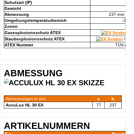
Schutzart (IP)
I
Gewicht
ca.
Abmessung
237 mm x 1
Umgebungstemperaturbereich
-20°C
Zonen
1, 2,
II
Gasexplosionsschutz ATEX
II 2 
Staubexplosionsschutz ATEX
ATEX Nummer
TÜV-A 2
ABMESSUNG
Abmessungen in mm
a
b
AccuLux HL 30 EX
77
237
ARTIKELNUMMERN
Typ
Beschreib