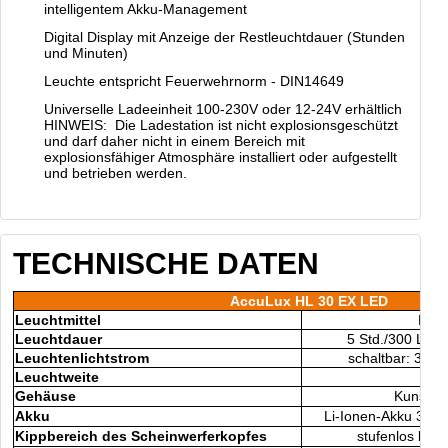
intelligentem Akku-Management
Digital Display mit Anzeige der Restleuchtdauer (Stunden
und Minuten)
Leuchte entspricht Feuerwehrnorm - DIN14649
Universelle Ladeeinheit 100-230V oder 12-24V erhältlich
HINWEIS: Die Ladestation ist nicht explosionsgeschützt
und darf daher nicht in einem Bereich mit
explosionsfähiger Atmosphäre installiert oder aufgestellt
und betrieben werden.
TECHNISCHE DATEN
AccuLux HL 30 EX LED
Leuchtmittel
Pow
Leuchtdauer
5 Std./300 Lm b
Leuchtenlichtstrom
schaltbar: 300 
Leuchtweite
ca.
Gehäuse
Kunstst
Akku
Li-Ionen-Akku 3,7V
Kippbereich des Scheinwerferkopfes
stufenlos bis